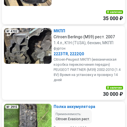
В наличии
35 000 ₽
МКПП
№ 4702
Citroen Berlingo (M59) рест. 2007
1.4 л., K1H (TU3A), бензин, МКПП
фургон
2223TR
,
2222Q0
Citroen-Peugeot МКПП (механическая
коробка переключения передач)
PEUGEOT PARTNER (M59) 2002-2010 (1.4
8V) Время на установку и проверку 14
дней
В наличии
30 000 ₽
Полка аккумулятора
№ 2915
Применяемость:
Citroen Evasion рест.