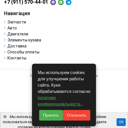
+7 (911) 570-44-01
Навигация
Запчасти
Авто
Двигатели
Элементы кузава
Доставка
Способы оплаты
Контакты
Мы используем cookies
Работает на системе для авторазборок
для улучшения работы
CARRO.
БИЗНЕС
сайта. Куки
обрабатываются согласно
Полная версия
политике
© COPYRIGHT 2026 г.
конфиденциальности
.
v1.1.24
Принять
Отклонить
🍪
Мы используем файлы cookie, чтобы вам было удобнее
пользоваться нашим сайтом. Используя наш сайт, вы даете
OK
согласие на использование файлов cookie.