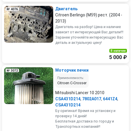
Двигатель
№ 4076
Citroen Berlingo (M59) рест. (2004 -
2013)
Двигатель на разбор! Цена и наличие
зависит от интересующей Вас детали!!!
Заранее уточняйте интересующую Вас
деталь и актуальную цену!
В наличии
5 000 ₽
Моторчик печки
№ 3072
Применяемость:
Citroen C-Crosser
Mitsubishi Lancer 10 2010
CSA431D214
,
7802A017
,
6441Z4
,
CSA431D214
Бу оригинал! Время на установку и
проверку 14 дней!
Бесплатная доставка по городу и
Транспортных компаний!!